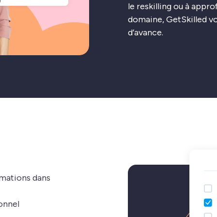
le reskilling ou à appr
domaine, GetSkilled vo
d’avance.
rmations dans
onnel