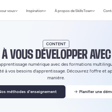
Cont
pour vous
Inspiration
À propos de SkillsTown
CONTENT
À VOUS DÉVELOPPER AVEC
apprentissage numérique avec des formations multiling
té à vos besoins d'apprentissage. Découvrez l'offre et a
manière.
Nos méthodes d'enseignement
Planifier une dém
his link leads to an external website.