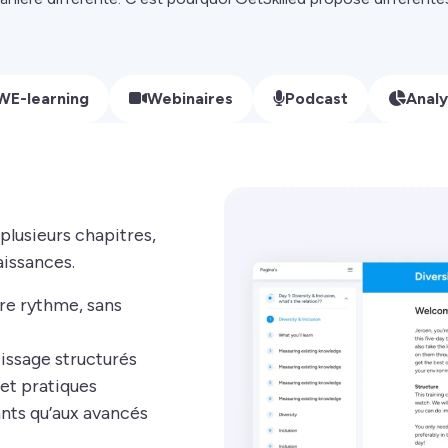
WE-learning
Webinaires
Podcast
Analy
lusieurs chapitres,
aissances.
pre rythme, sans
issage structurés
et pratiques
nts qu’aux avancés