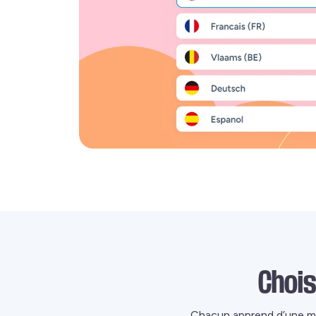
Choi
Chacun apprend d’une man