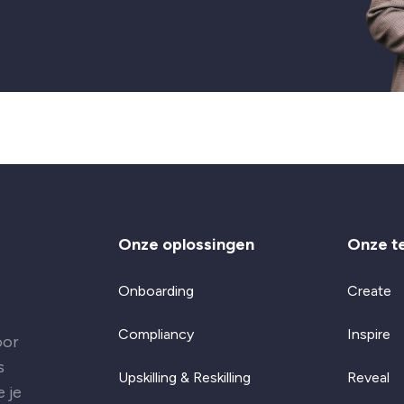
Onze oplossingen
Onze t
Onboarding
Create
Compliancy
Inspire
oor
s
Upskilling & Reskilling
Reveal
 je