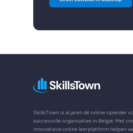
Opent in een nieuwe tab:
SkillsTown is al jaren dé online opleider v
succesvolle organisaties in België. Met on
innovatieve online leerplatform helpen we