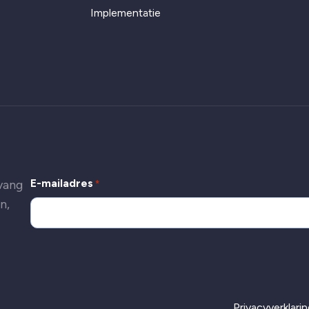
Implementatie
E-mailadres
tvang
*
n,
Privacyverklari