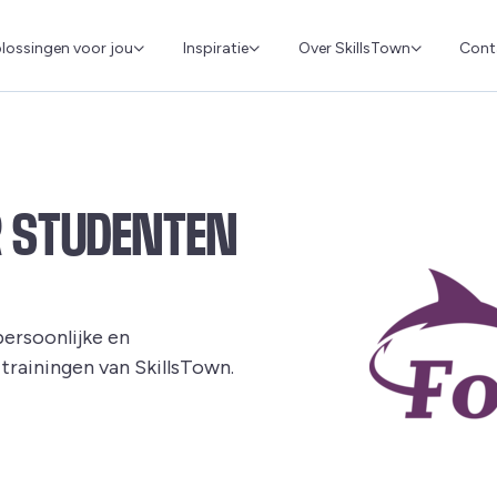
Cont
lossingen voor jou
Inspiratie
Over SkillsTown
R STUDENTEN
persoonlijke en
trainingen van SkillsTown.
 en opent in een nieuw venster.