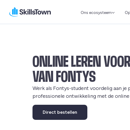
Ons ecosysteem
Op
Skillstown BE
ONLINE LEREN VOO
VAN FONTYS
Werk als Fontys-student voordelig aan je 
professionele ontwikkeling met de online 
Direct bestellen
Deze link leidt naar een externe website