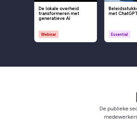
De lokale overheid
Beleidsstukk
transformeren met
met ChatGP
generatieve AI
Webinar
Essential
De publieke se
medewerkers z