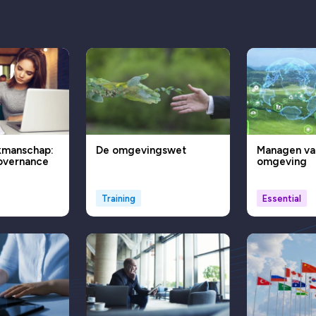
kmanschap:
De omgevingswet
Managen va
governance
omgeving
Training
Essential