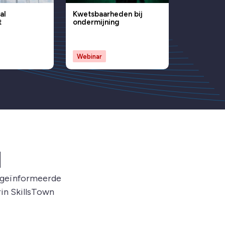
al
Kwetsbaarheden bij
t
ondermijning
Webinar
d
d geïnformeerde
rin SkillsTown