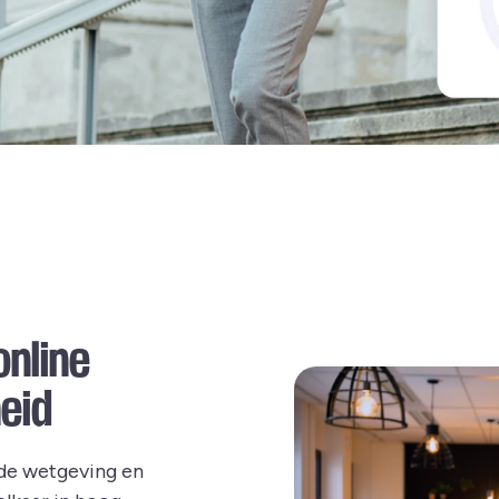
online
heid
de wetgeving en