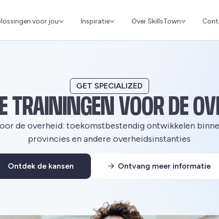
Cont
lossingen voor jou
Inspiratie
Over SkillsTown
GET SPECIALIZED
E TRAININGEN VOOR DE OV
voor de overheid: toekomstbestendig ontwikkelen binn
provincies en andere overheidsinstanties
Ontdek de kansen
Ontvang meer informatie
Deze link gaat naar een externe website.
Deze link gaat naar een extern