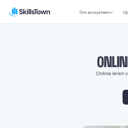
Ons ecosysteem
Op
Skillstown BE
ONLIN
Online leren 