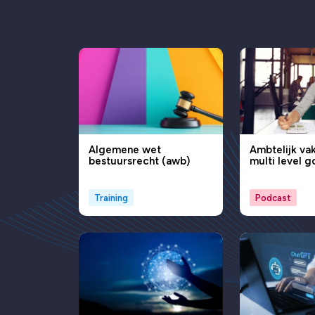
Algemene wet
Ambtelijk va
bestuursrecht (awb)
multi level 
Training
Podcast