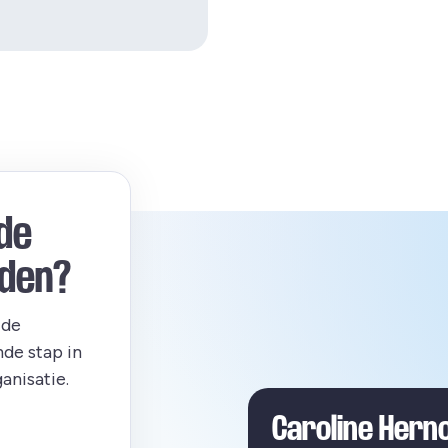
de
rden?
 de
de stap in
anisatie.
Caroline Hern