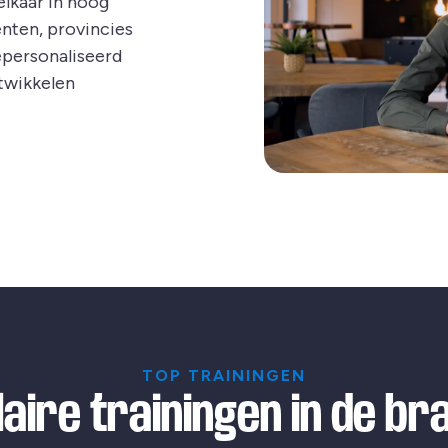
lkaar in hoog
nten, provincies
epersonaliseerd
twikkelen
TOP TRAININGEN
aire trainingen in de b