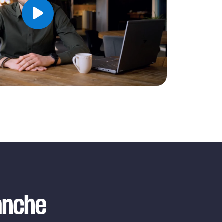
Speel video af
ranche